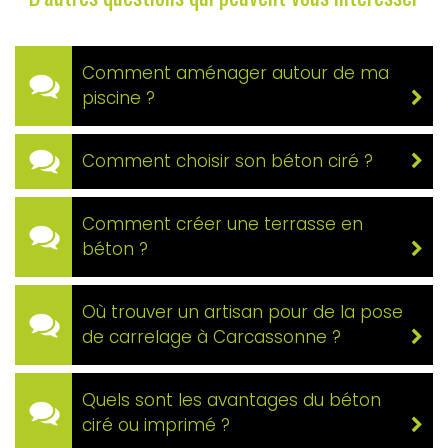
Comment aménager autour de ma
piscine ?
Comment choisir son béton ciré ?
Comment créer une terrasse en
béton ?
Où trouver un artisan pour de la pose
de carrelage à Carcassonne ?
Quels sont les avantages du béton
ciré ou imprimé ?