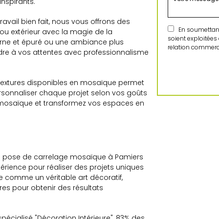
nspirants.
ravail bien fait, nous vous offrons des
En soumettant 
 ou extérieur avec la magie de la
soient exploitées
rne et épuré ou une ambiance plus
relation commerci
ndre à vos attentes avec professionnalisme
es textures disponibles en mosaïque permet
ersonnaliser chaque projet selon vos goûts
la mosaïque et transformez vos espaces en
 la pose de carrelage mosaïque à Pamiers
périence pour réaliser des projets uniques
e comme un véritable art décoratif,
res pour obtenir des résultats
écialisé "Décoration Intérieure", 83% des