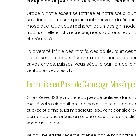
chaque détail pour créer des espaces uniques et i
Grâce à notre expertise raffinée et notre souci du t
solutions sur mesure pour sublimer votre intérieur
mosaïque. Que vous recherchiez un design mode
traditionnelle et chaleureuse, nous saurons répo
et créativité.
La diversité infinie des motifs, des couleurs et d
de laisser libre cours à votre imagination et de p
et vos envies. Laissez-vous séduire par l'art de 
véritables œuvres d'art.
Expertise en Pose de Carrelage Mosaïque
Chez Revet & Styl, notre équipe spécialisée dans
met à votre disposition son savoir-faire et son ex
et exceptionnels. La mosaïque, souvent considéré
demande une précision et une expertise particuliè
spectaculaires.
Selon une étude récente menée par le magazine sp